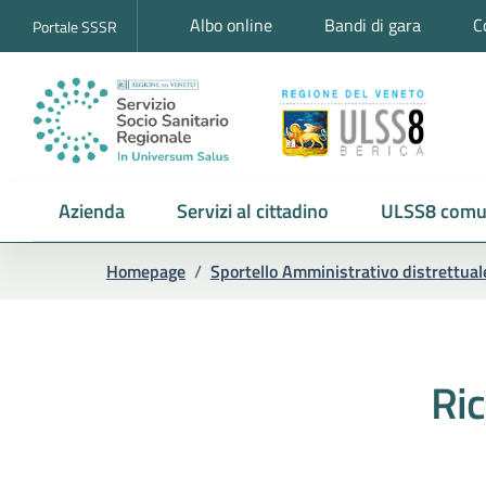
Albo online
Bandi di gara
C
Portale SSSR
Azienda
Servizi al cittadino
ULSS8 comu
Homepage
/
Sportello Amministrativo distrettual
Ric