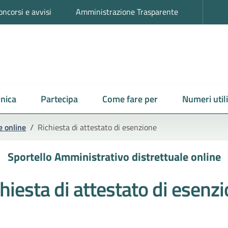
oncorsi e avvisi
Amministrazione Trasparente
nica
Partecipa
Come fare per
Numeri utili
e online
/
Richiesta di attestato di esenzione
Sportello Amministrativo distrettuale online
hiesta di attestato di esenz