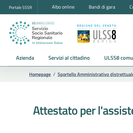
Albo online
Bandi di gara
C
Portale SSSR
Azienda
Servizi al cittadino
ULSS8 comu
Homepage
/
Sportello Amministrativo distrettual
Attestato per l'assiste